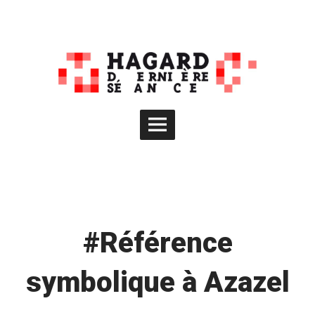
Skip
to
content
Main
Menu
#Référence
symbolique à Azazel