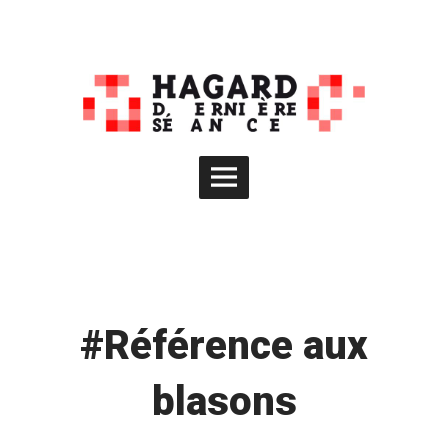
Skip
to
content
Main
Menu
#Référence aux
blasons