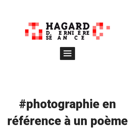
Skip
to
content
Main
Menu
#photographie en
référence à un poème