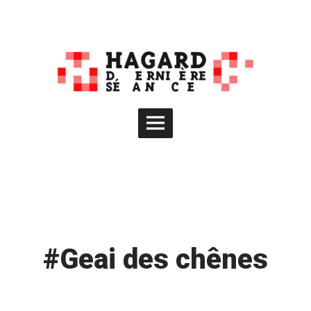
Skip
to
content
Main
Menu
#Geai des chênes