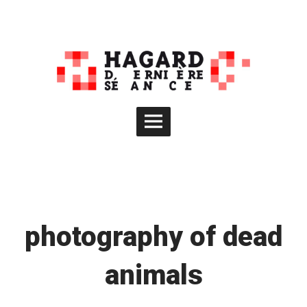
Skip
to
content
Main
Menu
photography of dead
animals