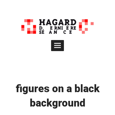
Skip
to
content
Main
Menu
figures on a black
background