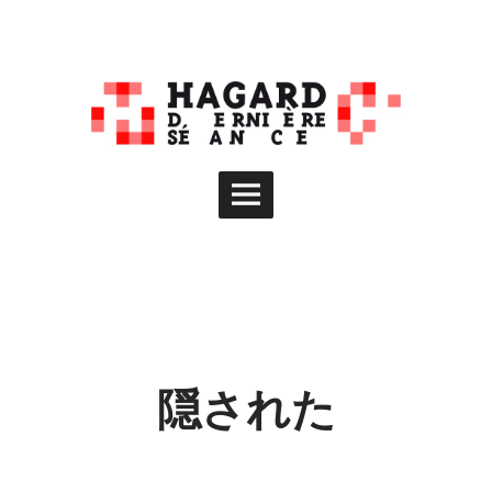
Skip
to
content
Main
Menu
隠された