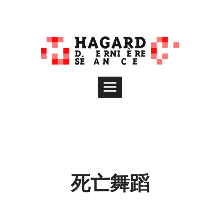
Skip
to
content
Main
Menu
死亡舞蹈