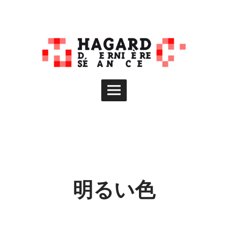
Skip
to
content
Main
Menu
明るい色