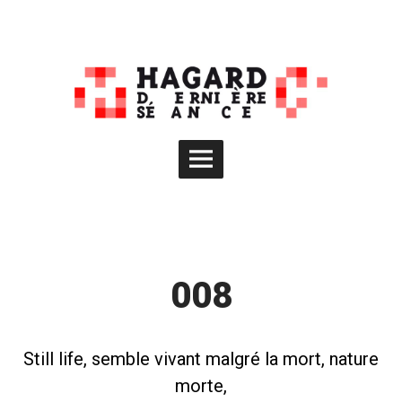
Skip
to
content
Main
Menu
008
Still life, semble vivant malgré la mort, nature
morte,